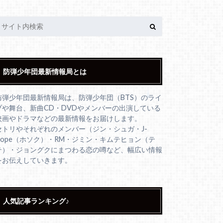
防弾少年団最新情報局とは
防弾少年団最新情報局は、防弾少年団（BTS）のライ
ブや舞台、新曲CD・DVDやメンバーの出演している
映画やドラマなどの最新情報をお届けします。
セトリやそれぞれのメンバー（ジン・シュガ・J-
Hope（ホソク）・RM・ジミン・キムテヒョン（テ
テ）・ジョングクにまつわる恋の噂など、幅広い情報
をお伝えしていきます。
人気記事ランキング♪