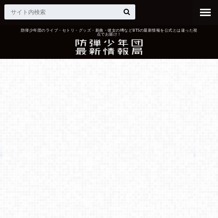
防弾少年団のライブ・セトリ・グッズ・新曲・彼女の噂などBTSの最新情報を公式とは違った視
点でお届け！