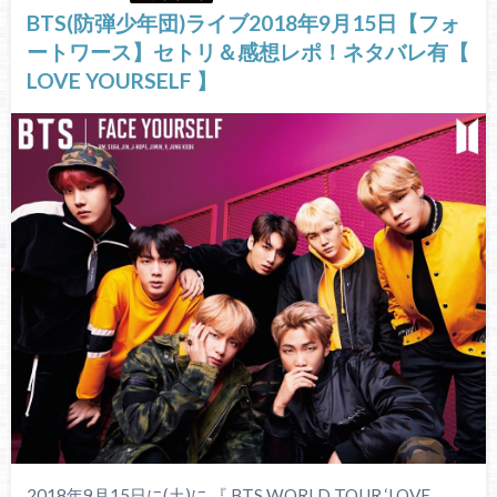
BTS(防弾少年団)ライブ2018年9月15日【フォ
ートワース】セトリ＆感想レポ！ネタバレ有【
LOVE YOURSELF 】
2018年9月15日に(土)に 『 BTS WORLD TOUR ‘LOVE