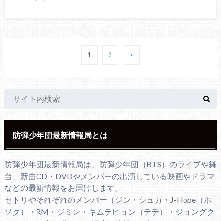
1
2
>
防弾少年団最新情報局とは
防弾少年団最新情報局は、防弾少年団（BTS）のライブや舞
台、新曲CD・DVDやメンバーの出演している映画やドラマ
などの最新情報をお届けします。
セトリやそれぞれのメンバー（ジン・シュガ・J-Hope（ホ
ソク）・RM・ジミン・キムテヒョン（テテ）・ジョングク