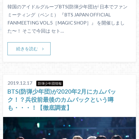
韓国のアイドルグループBTS(防弾少年団)が 日本でファン
ミーティング（ペンミ） 『BTS JAPAN OFFICIAL
FANMEETING VOL.5［MAGIC SHOP］』 を開催しまし
た〜！ そこで今回は セト…
続きを読む
2019.12.17
防弾少年団情報
BTS(防弾少年団)が2020年2月にカムバッ
ク！？兵役前最後のカムバックという噂
も・・・！【徹底調査】