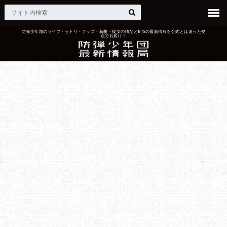
防弾少年団のライブ・セトリ・グッズ・新曲・彼女の噂などBTSの最新情報を公式とは違った視
点でお届け！