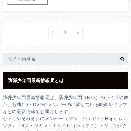
1
2
>
防弾少年団最新情報局とは
防弾少年団最新情報局は、防弾少年団（BTS）のライブや舞
台、新曲CD・DVDやメンバーの出演している映画やドラマ
などの最新情報をお届けします。
セトリやそれぞれのメンバー（ジン・シュガ・J-Hope（ホ
ソク）・RM・ジミン・キムテヒョン（テテ）・ジョングク