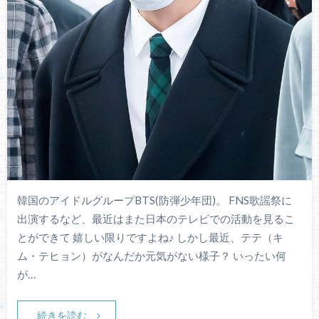
韓国のアイドルグループBTS(防弾少年団)。 FNS歌謡祭に
出演するなど、最近はまた日本のテレビでの活動を見るこ
とができて 嬉しい限りですよね♪ しかし最近、テテ（キ
ム・テヒョン）がなんだか元気がない様子？ いったい何
が…
続きを読む