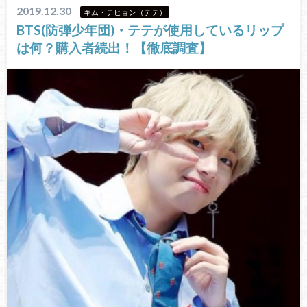
2019.12.30
キム・テヒョン（テテ）
BTS(防弾少年団)・テテが使用しているリップ
は何？購入者続出！【徹底調査】