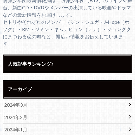
防弾少年団最新情報局は、防弾少年団（BTS）のライブや舞
台、新曲CD・DVDやメンバーの出演している映画やドラマ
などの最新情報をお届けします。
セトリやそれぞれのメンバー（ジン・シュガ・J-Hope（ホ
ソク）・RM・ジミン・キムテヒョン（テテ）・ジョングク
にまつわる恋の噂など、幅広い情報をお伝えしていきま
す。
人気記事ランキング♪
アーカイブ
2024年3月
2024年2月
2024年1月