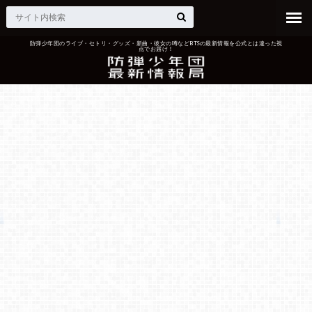
防弾少年団のライブ・セトリ・グッズ・新曲・彼女の噂などBTSの最新情報を公式とは違った視
点でお届け！