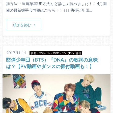
加方法 ・当選確率UP方法 など詳しく調べました！！ 4月開
催の最新握手会情報はこちら！！ ↓↓↓ 防弾少年団…
続きを読む
2017.11.11
新曲・アルバム・DVD・MV（PV）情報
防弾少年団（BTS）『DNA』の歌詞の意味
は？【PV動画やダンスの振付動画も！】