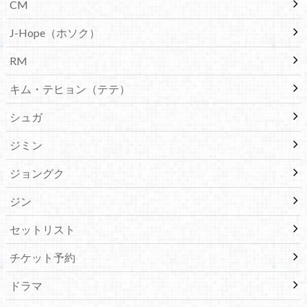
CM
J-Hope（ホソク）
RM
キム・テヒョン（テテ）
シュガ
ジミン
ジョングク
ジン
セットリスト
チケット予約
ドラマ