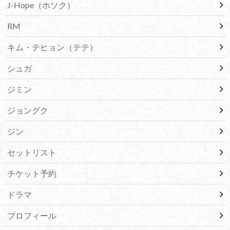
J-Hope（ホソク）
RM
キム・テヒョン（テテ）
シュガ
ジミン
ジョングク
ジン
セットリスト
チケット予約
ドラマ
プロフィール