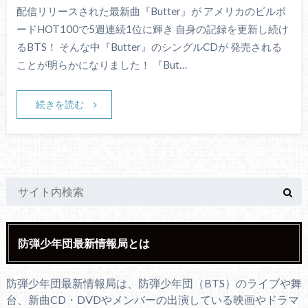
配信リリースされた最新曲『Butter』が アメリカのビルボ
ードHOT100で5週連続1位に輝き 自身の記録を更新し続け
るBTS！ そんな中『Butter』のシングルCDが 発売される
ことが明らかになりました！ 『But…
続きを読む
防弾少年団最新情報局とは
防弾少年団最新情報局は、防弾少年団（BTS）のライブや舞
台、新曲CD・DVDやメンバーの出演している映画やドラマ