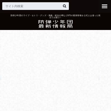
防弾少年団のライブ・セトリ・グッズ・新曲・彼女の噂などBTSの最新情報を公式とは違った視
点でお届け！