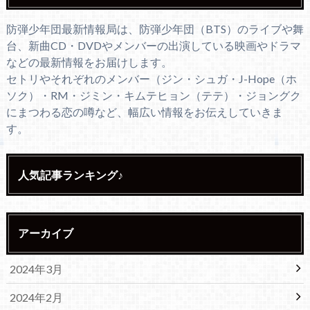
防弾少年団最新情報局は、防弾少年団（BTS）のライブや舞
台、新曲CD・DVDやメンバーの出演している映画やドラマ
などの最新情報をお届けします。
セトリやそれぞれのメンバー（ジン・シュガ・J-Hope（ホ
ソク）・RM・ジミン・キムテヒョン（テテ）・ジョングク
にまつわる恋の噂など、幅広い情報をお伝えしていきま
す。
人気記事ランキング♪
アーカイブ
2024年3月
2024年2月