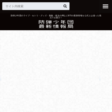
防弾少年団のライブ・セトリ・グッズ・新曲・彼女の噂などBTSの最新情報を公式とは違った視
点でお届け！