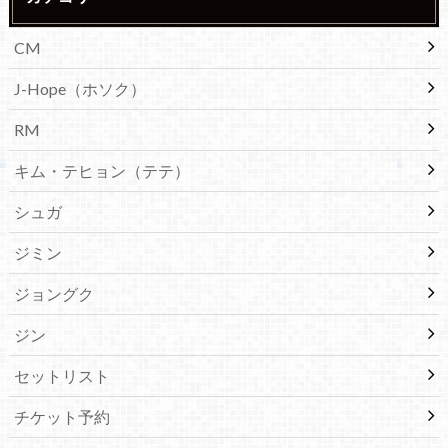
CM
J-Hope（ホソク）
RM
キム・テヒョン（テテ）
シュガ
ジミン
ジョングク
ジン
セットリスト
チケット予約