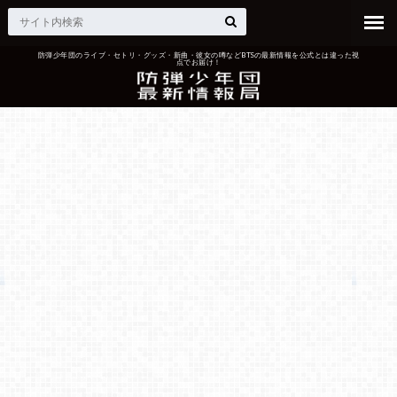
防弾少年団のライブ・セトリ・グッズ・新曲・彼女の噂などBTSの最新情報を公式とは違った視
点でお届け！