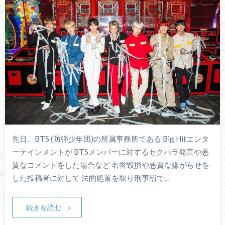
先日、BTS (防弾少年団)の所属事務所である Big Hitエンタ
ーテインメントが BTSメンバーに対するセクハラ発言や悪
質なコメントをした場合など 名誉毀損や悪質な嫌がらせを
した投稿者に対して 法的処置を取り刑事罰で…
続きを読む