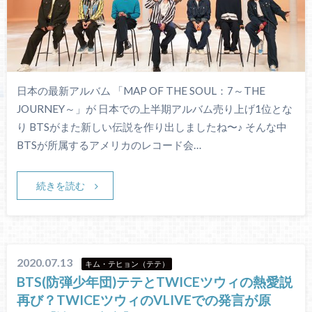
日本の最新アルバム 「MAP OF THE SOUL：7～THE
JOURNEY～」が 日本での上半期アルバム売り上げ1位とな
り BTSがまた新しい伝説を作り出しましたね〜♪ そんな中
BTSが所属するアメリカのレコード会…
続きを読む
2020.07.13
キム・テヒョン（テテ）
BTS(防弾少年団)テテとTWICEツウィの熱愛説
再び？TWICEツウィのVLIVEでの発言が原