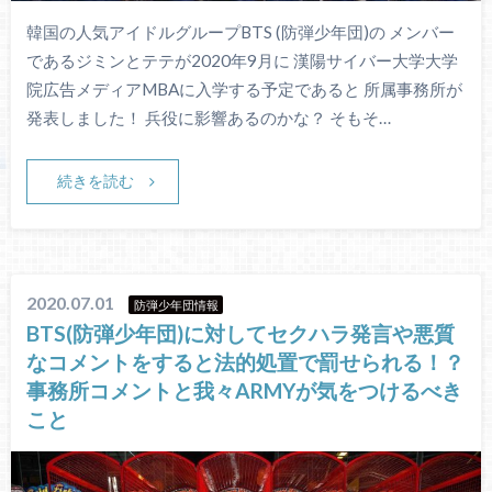
韓国の人気アイドルグループBTS (防弾少年団)の メンバー
であるジミンとテテが2020年9月に 漢陽サイバー大学大学
院広告メディアMBAに入学する予定であると 所属事務所が
発表しました！ 兵役に影響あるのかな？ そもそ…
続きを読む
2020.07.01
防弾少年団情報
BTS(防弾少年団)に対してセクハラ発言や悪質
なコメントをすると法的処置で罰せられる！？
事務所コメントと我々ARMYが気をつけるべき
こと