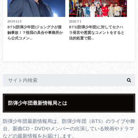
2019.11.5
2020.7.1
BTS(防弾少年団)ジョングクが接
BTS(防弾少年団)に対してセクハ
触事故！？怪我の具合や事務所か
ラ発言や悪質なコメントをすると
ら公式コメン…
法的処置で罰…
防弾少年団最新情報局とは
防弾少年団最新情報局は、防弾少年団（BTS）のライブや舞
台、新曲CD・DVDやメンバーの出演している映画やドラマ
などの最新情報をお届けします。