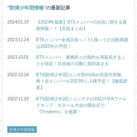
防弾少年団情報
の最新記事
2024.01.19
【2024年最新】BTSメンバーの兵役に関する最
新情報！！【兵役まとめ】
2023.11.24
BTSメンバー全員兵役へ！7人揃っての活動再開
は2025年の予想！
2023.10.01
BTSメンバー、事務所との契約を再延長するこ
とが決定！兵役後の活動に期待高まる
2022.12.26
BTS(防弾少年団)ユンギ(SUGA)が兵役代替服
務？全メンバーが2023年に入隊予定！【徹底調
査】
2022.11.20
BTS(防弾少年団)ジョングクが2022 FIFAワール
ドカップ・カタール大会の開会式で
『Dreamers』を披露！
防弾少年団情報