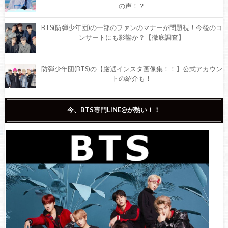
の声！？
BTS(防弾少年団)の一部のファンのマナーが問題視！今後のコ
ンサートにも影響か？【徹底調査】
防弾少年団(BTS)の【厳選インスタ画像集！！】公式アカウン
トの紹介も！
【最新作】BTS(防弾少年団)の密着ドキュメンタリー映画
今、BTS専門LINE@が熱い！！
『BREAK THE SILENCE: THE MOVIE』全世界同時公開！映画
の内容や前売り券の購入方法は？
BTS(防弾少年団)は新型コロナによる外出自粛中どうしてる？
ジョングクのお家での過ごし方が話題！？
【最新】防弾少年団（BTS）ライブ・ビューイング決定！開
催場所・予約方法＆詳細『 LIVE TRILOGY EPISODE III THE
WINGS TOUR THE FINAL』