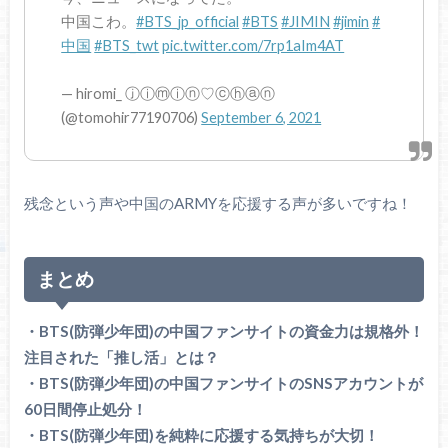
中国こわ。
#BTS_jp_official
#BTS
#JIMIN
#jimin
#
中国
#BTS_twt
pic.twitter.com/7rp1aIm4AT
— hiromi_ ⓙⓘⓜⓘⓝ♡ⓒⓗⓐⓝ
(@tomohir77190706)
September 6, 2021
残念という声や中国のARMYを応援する声が多いですね！
まとめ
・BTS(防弾少年団)の中国ファンサイトの資金力は規格外！
注目された「推し活」とは？
・BTS(防弾少年団)の中国ファンサイトのSNSアカウントが
60日間停止処分！
・BTS(防弾少年団)を純粋に応援する気持ちが大切！