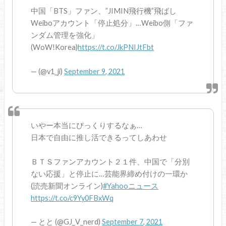
中国「BTS」ファン、”JIMIN飛行機”飛ばし
Weiboアカウント「停止処分」…Weibo側「ファ
ンダム管理を強化」
(WoW!Korea)
https://t.co/JkPNIJtFbt
— (@v1_ji)
September 9, 2021
いやー本当にびっくりするなぁ…
日本で自由に推し活できるってしあわせ
ＢＴＳファンアカウント２１件、中国で「分別
ない応援」と停止に…芸能界締め付けの一環か
(読売新聞オンライン)
#Yahooニュース
https://t.co/c9Yy0FBxWq
— とと (@GJ_V_nerd)
September 7, 2021