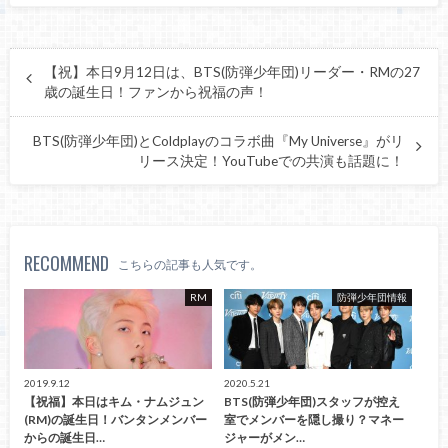
【祝】本日9月12日は、BTS(防弾少年団)リーダー・RMの27
歳の誕生日！ファンから祝福の声！
BTS(防弾少年団)とColdplayのコラボ曲『My Universe』がリ
リース決定！YouTubeでの共演も話題に！
RECOMMEND
こちらの記事も人気です。
RM
防弾少年団情報
2019.9.12
2020.5.21
【祝福】本日はキム・ナムジュン
BTS(防弾少年団)スタッフが控え
(RM)の誕生日！バンタンメンバー
室でメンバーを隠し撮り？マネー
からの誕生日…
ジャーがメン…