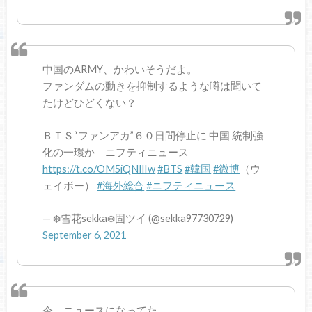
中国のARMY、かわいそうだよ。
ファンダムの動きを抑制するような噂は聞いて
たけどひどくない？
ＢＴＳ“ファンアカ”６０日間停止に 中国 統制強
化の一環か｜ニフティニュース
https://t.co/OM5iQNIlIw
#BTS
#韓国
#微博
（ウ
ェイボー）
#海外総合
#ニフティニュース
— ❄️雪花sekka❄️固ツイ (@sekka97730729)
September 6, 2021
今、ニュースになってた。