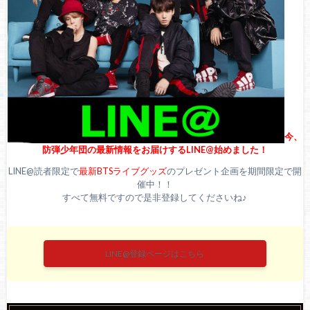
BTS(防弾少年団)ジミンが原爆Tシャツを着用しMステや紅白
の出演中止！？炎上し続けるTシャツ問題【気になる話題】
今、
防弾少年団の最新情報をお届けするLINE@始めました！
LINE@読者限定で
最新BTSライブグッズ
のプレゼント企画を期間限定で開
催中！！
すべて無料ですので是非登録してくださいね♪
LINE@登録ページはこちら