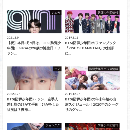
シュガ
防弾少年団情報
2021.3.9
2019.3.11
【祝】本日3月9日は、BTS(防弾少
BTS(防弾少年団)のファンブック
年団)・SUGAの28歳の誕生日！フ
『RISE OF BANGTAN』大好評
ァン…
に…
ジン
防弾少年団グッズ情報
2022.3.24
2019.12.27
BTS(防弾少年団)・ジン、左手人
BTS(防弾少年団)の年末年始の出
差し指のけがで手術！けがをした
演スケジュール！2020年のシーグ
状況は？復帰…
リのグッ…
ジョングク
防弾少年団情報