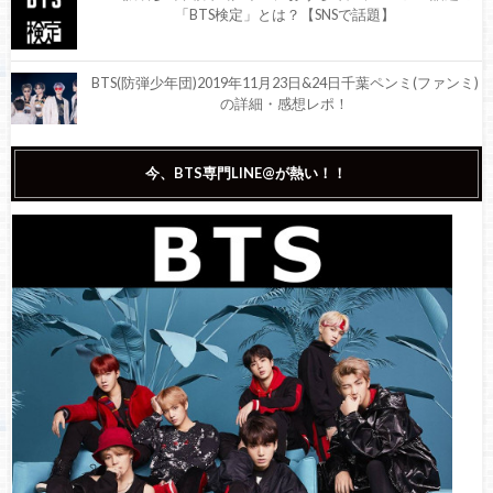
「BTS検定」とは？【SNSで話題】
BTS(防弾少年団)2019年11月23日&24日千葉ペンミ(ファンミ)
の詳細・感想レポ！
BTS(防弾少年団)2019年12月14日&15日大阪ペンミ(ファンミ)
今、BTS専門LINE@が熱い！！
の詳細・感想レポ！
BTS(防弾少年団)、BTS JAPAN OFFICIAL FANMEETING VOL.5 [
MAGIC SHOP ] を開催！大阪最終公演のディレイビューイン
グの開催も発表！
BTS(防弾少年団)とマルキューがコラボ！『BTS SHIBUYA109
XMAS』が全国で開催決定！ポップアップストア『HOUSE OF
BTS』もオープン！
BTS(防弾少年団)新作スマホゲーム『BTS WORLD』リリース
決定！リリース日、ゲーム内容など詳細【徹底調査】