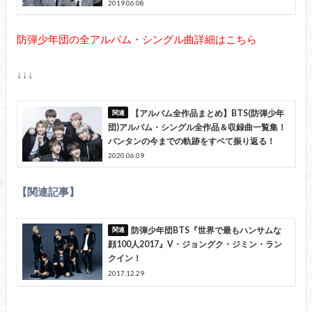
2019.06.08
防弾少年団の全アルバム・シングル曲詳細はこちら
↓↓↓
【アルバム全作品まとめ】BTS(防弾少年
団)アルバム・シングル全作品＆収録曲一覧集！
バンタンの今までの軌跡をすベて振り返る！
2020.06.09
【関連記事】
防弾少年団BTS『世界で最もハンサムな
顔100人2017』V・ジョングク・ジミン・ラン
クイン！
2017.12.29