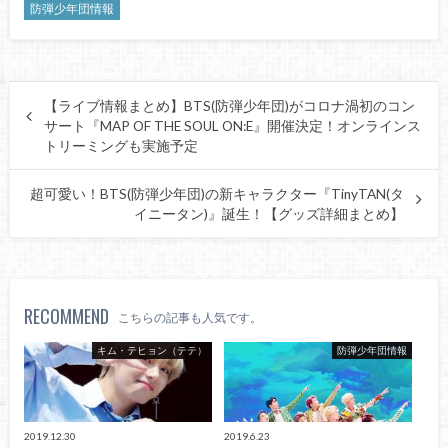
防弾少年団情報
【ライブ情報まとめ】BTS(防弾少年団)がコロナ渦初のコン
サート『MAP OF THE SOUL ON:E』開催決定！オンラインス
トリーミングも実施予定
超可愛い！BTS(防弾少年団)の新キャラクター『TinyTAN(タ
イニータン)』誕生！【グッズ詳細まとめ】
RECOMMEND
こちらの記事も人気です。
キム・テヒョン（テテ）
防弾少年団情報
2019.12.30
2019.6.23