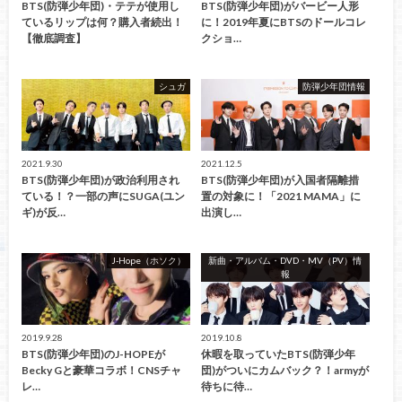
BTS(防弾少年団)・テテが使用し
BTS(防弾少年団)がバービー人形
ているリップは何？購入者続出！
に！2019年夏にBTSのドールコレ
【徹底調査】
クショ…
シュガ
防弾少年団情報
2021.9.30
2021.12.5
BTS(防弾少年団)が政治利用され
BTS(防弾少年団)が入国者隔離措
ている！？一部の声にSUGA(ユン
置の対象に！「2021 MAMA」に
ギ)が反…
出演し…
J-Hope（ホソク）
新曲・アルバム・DVD・MV（PV）情
報
2019.9.28
2019.10.8
BTS(防弾少年団)のJ-HOPEが
休暇を取っていたBTS(防弾少年
Becky Gと豪華コラボ！CNSチャ
団)がついにカムバック？！armyが
レ…
待ちに待…