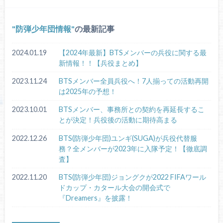
防弾少年団情報
の最新記事
2024.01.19
【2024年最新】BTSメンバーの兵役に関する最
新情報！！【兵役まとめ】
2023.11.24
BTSメンバー全員兵役へ！7人揃っての活動再開
は2025年の予想！
2023.10.01
BTSメンバー、事務所との契約を再延長するこ
とが決定！兵役後の活動に期待高まる
2022.12.26
BTS(防弾少年団)ユンギ(SUGA)が兵役代替服
務？全メンバーが2023年に入隊予定！【徹底調
査】
2022.11.20
BTS(防弾少年団)ジョングクが2022 FIFAワール
ドカップ・カタール大会の開会式で
『Dreamers』を披露！