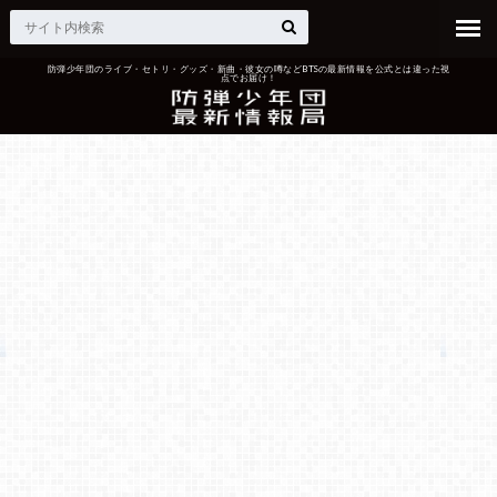
防弾少年団のライブ・セトリ・グッズ・新曲・彼女の噂などBTSの最新情報を公式とは違った視
点でお届け！