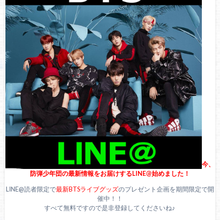
ョングク・ジミン・ランクイン！
BTSジミンがDiorのグローバルアンバサダーに就任！2023年
のサマーコレクションを着こなしたヴィジュアルが公開！パ
リのショーにも出席
【祝】本日10月13日は、 BTS(防弾少年団)ジミンの27歳の誕
生日！ARMYから祝福の声！
今、
防弾少年団の最新情報をお届けするLINE@始めました！
LINE@読者限定で
最新BTSライブグッズ
のプレゼント企画を期間限定で開
催中！！
すべて無料ですので是非登録してくださいね♪