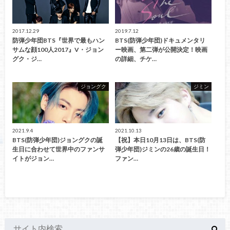
2017.12.29
2019.7.12
防弾少年団BTS『世界で最もハン
BTS(防弾少年団)ドキュメンタリ
サムな顔100人2017』V・ジョン
ー映画、第二弾が公開決定！映画
グク・ジ…
の詳細、チケ…
ジョングク
ジミン
2021.9.4
2021.10.13
BTS(防弾少年団)ジョングクの誕
【祝】本日10月13日は、BTS(防
生日に合わせて世界中のファンサ
弾少年団)ジミンの26歳の誕生日！
イトがジョン…
ファン…