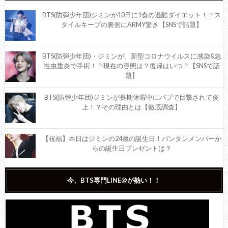
BTS(防弾少年団)ジミンが10日に1食の過酷ダイエット！？ス
タイルキープの裏側にARMY驚き【SNSで話題】
BTS(防弾少年団)・ジミンが、新型コロナウイルスに感染&急
性虫垂炎で手術！？現在の容態は？復帰はいつ？【SNSで話
題】
BTS(防弾少年団)ジミンが長期休暇中にパブで目撃されて炎
上！？その理由とは【徹底調査】
【祝福】本日はジミンの24歳の誕生日！バンタンメンバーか
らの誕生日プレゼントは？
防弾少年団BTS『世界で最もハンサムな顔100人2018』あのメ
今、BTS専門LINE@が熱い！！
ンバーがノミネート！
防弾少年団BTS『世界で最もハンサムな顔100人2017』V・ジ