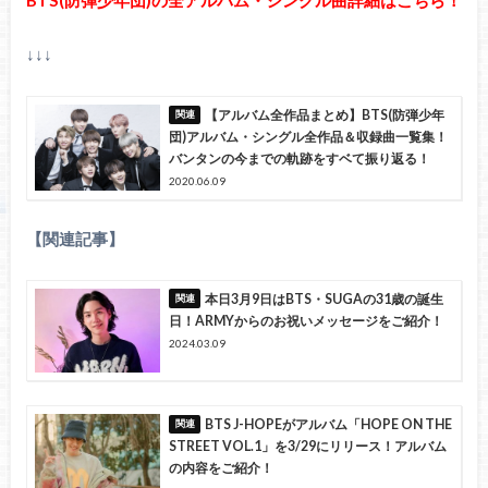
↓↓↓
【アルバム全作品まとめ】BTS(防弾少年
団)アルバム・シングル全作品＆収録曲一覧集！
バンタンの今までの軌跡をすベて振り返る！
2020.06.09
【関連記事】
本日3月9日はBTS・SUGAの31歳の誕生
日！ARMYからのお祝いメッセージをご紹介！
2024.03.09
BTS J-HOPEがアルバム「HOPE ON THE
STREET VOL.1」を3/29にリリース！アルバム
の内容をご紹介！