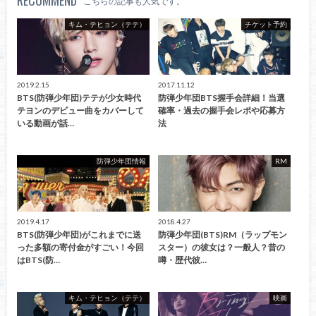
こちらの記事も人気です。
キム・テヒョン（テテ）
チケット予約
2019.2.15
2017.11.12
BTS(防弾少年団)テテが少女時代
防弾少年団BTS握手会詳細！当選
テヨンのデビュー曲をカバーして
確率・過去の握手会レポや応募方
いる動画が話…
法
防弾少年団情報
RM
2019.4.17
2018.4.27
BTS(防弾少年団)がこれまでに送
防弾少年団(BTS)RM（ラップモン
った多額の寄付金がすごい！今回
スター）の彼女は？一般人？昔の
はBTS(防…
噂・歴代彼…
キム・テヒョン（テテ）
映画