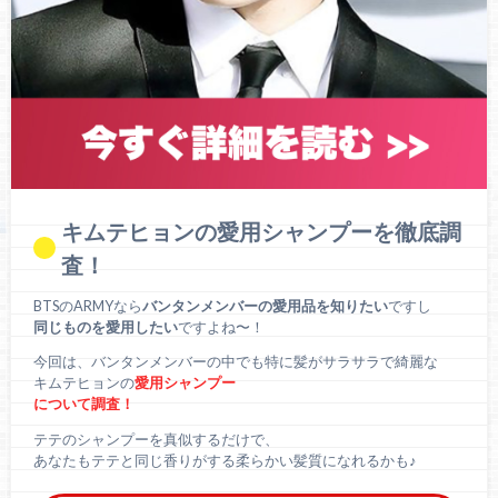
キムテヒョンの愛用シャンプーを徹底調
査！
BTSのARMYなら
バンタンメンバーの愛用品を知りたい
ですし
同じものを愛用したい
ですよね〜！
今回は、バンタンメンバーの中でも特に髪がサラサラで綺麗な
キムテヒョンの
愛用シャンプー
について調査！
テテのシャンプーを真似するだけで、
あなたもテテと同じ香りがする柔らかい髪質になれるかも♪