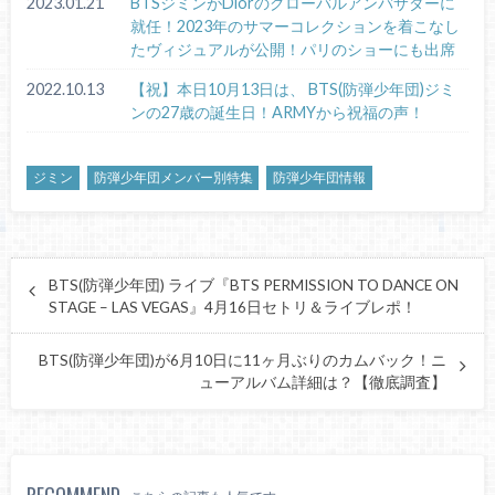
2023.01.21
BTSジミンがDiorのグローバルアンバサダーに
就任！2023年のサマーコレクションを着こなし
たヴィジュアルが公開！パリのショーにも出席
2022.10.13
【祝】本日10月13日は、 BTS(防弾少年団)ジミ
ンの27歳の誕生日！ARMYから祝福の声！
ジミン
防弾少年団メンバー別特集
防弾少年団情報
BTS(防弾少年団) ライブ『BTS PERMISSION TO DANCE ON
STAGE – LAS VEGAS』4月16日セトリ＆ライブレポ！
BTS(防弾少年団)が6月10日に11ヶ月ぶりのカムバック！ニ
ューアルバム詳細は？【徹底調査】
RECOMMEND