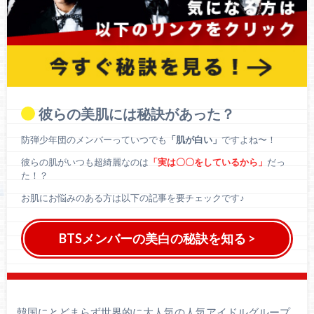
彼らの美肌には秘訣があった？
防弾少年団のメンバーっていつでも
「肌が白い」
ですよね〜！
彼らの肌がいつも超綺麗なのは
「実は〇〇をしているから」
だっ
た！？
お肌にお悩みのある方は以下の記事を要チェックです♪
BTSメンバーの美白の秘訣を知る >
韓国にとどまらず世界的に大人気の人気アイドルグループ