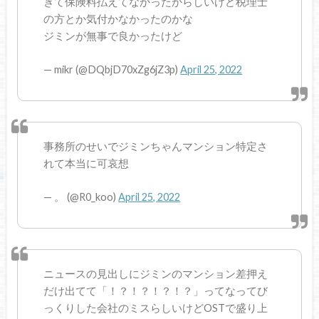
ぎて保険料払えてなかったからしいけど税理士
の方とか気付かなかったのかな
ジミンが無事で良かったけど
— mikr (@DQbjD70xZg6jZ3p)
April 25, 2022
事務所のせいでジミンちゃんマンション特定さ
れて本当に可哀想
— 。 (@R0_koo)
April 25, 2022
ニュースの見出しにジミンのマンション差押え
だけ出てて「！？！？！？！？」ってなってび
っくりした会社のミスらしいけどOSTで盛り上