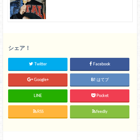
シェア！
Twitter
Facebook
Google+
はてブ
LINE
Pocket
RSS
feedly