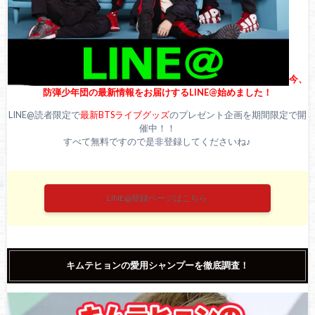
今、
防弾少年団の最新情報をお届けするLINE@始めました！
LINE@読者限定で
最新BTSライブグッズ
のプレゼント企画を期間限定で開
催中！！
すべて無料ですので是非登録してくださいね♪
LINE@登録ページはこちら
キムテヒョンの愛用シャンプーを徹底調査！