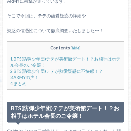
ARMYに衝撃が走っています。
そこで今回は、テテの熱愛疑惑の詳細や
疑惑の信憑性について徹底調査いたしました〜！
Contents
[
hide
]
1
BTS(防弾少年団)テテが美術館デート！？お相手はホテ
ル会長のご令嬢！
2
BTS(防弾少年団)テテが熱愛疑惑に不快感！？
3
ARMYの声！
4
まとめ
BTS(防弾少年団)テテが美術館デート！？お
相手はホテル会長のご令嬢！