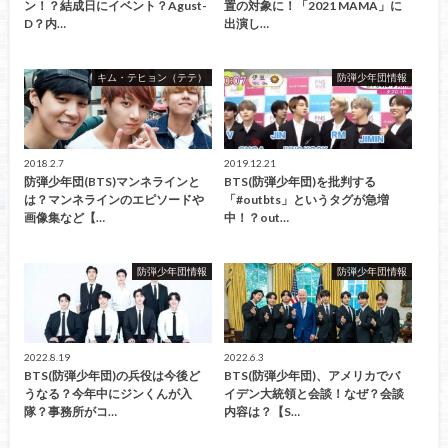
ン！？結成日にイベント？Agust-
置の対象に！「2021 MAMA」に
D？内…
出演し…
キム・テヒョン（テテ）
防弾少年団情報
2018.2.7
2019.12.21
防弾少年団(BTS)マンネラインと
BTS(防弾少年団)を批判する
は？マンネラインのエピソードや
「#outbts」というタグが急増
画像集など【…
中！？out…
防弾少年団情報
防弾少年団情報
2022.8.19
2022.6.3
BTS(防弾少年団)の兵役は今後ど
BTS(防弾少年団)、アメリカでバ
うなる？今年中にジンくんが入
イデン大統領と会談！なぜ？会談
隊？事務所がコ…
内容は？【S…