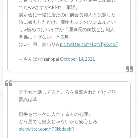
てたwwさすがARMY＝軍隊。
展示会に一緒に居たのは前会長婦人と観覧した
時に娘も居ただけ、腕輪もジンのソンムルとい
うw極めつけハイブが「理事長の家族とは知人
関係にすぎない」と表明。
はい、噂、おわりw
pic.twitter.com/1omTpKvcoF
— ざんぱ (@zanppa)
October 14, 2021
テテ女と話してるところを目撃されただけで熱
愛説は草
両手をポッケに入れてる人の心理↓
どう見ても彼女じゃないから安心しろ
pic.twitter.com/rP0kbdaekR