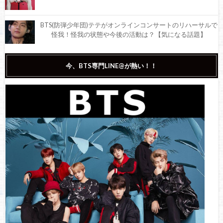
BTS(防弾少年団)テテがオンラインコンサートのリハーサルで
怪我！怪我の状態や今後の活動は？【気になる話題】
【祝】本日12月30日は、BTS(防弾少年団)テテの25歳の誕生
今、BTS専門LINE@が熱い！！
日！ファンから祝福の声！
BTS(防弾少年団)のテテの個人情報が流出！？一体なぜ？【徹
底調査】
BTS(防弾少年団)・テテが使用しているリップは何？購入者続
出！【徹底調査】
BTS(防弾少年団)のテテがソロ曲『Winter Bear』をサプライ
ズ発表！MVも公開！【動画あり】