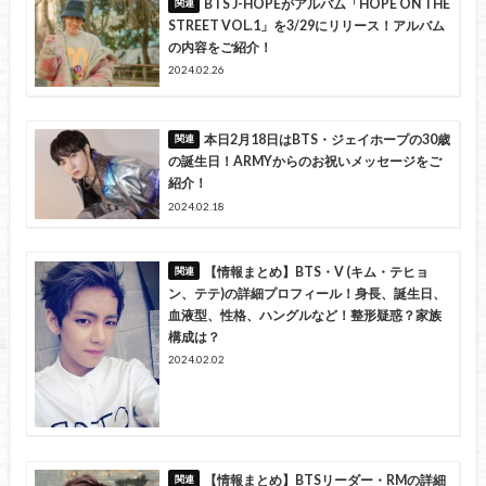
BTS J-HOPEがアルバム「HOPE ON THE
STREET VOL.1」を3/29にリリース！アルバム
の内容をご紹介！
2024.02.26
本日2月18日はBTS・ジェイホープの30歳
の誕生日！ARMYからのお祝いメッセージをご
紹介！
2024.02.18
【情報まとめ】BTS・V (キム・テヒョ
ン、テテ)の詳細プロフィール！身長、誕生日、
血液型、性格、ハングルなど！整形疑惑？家族
構成は？
2024.02.02
【情報まとめ】BTSリーダー・RMの詳細