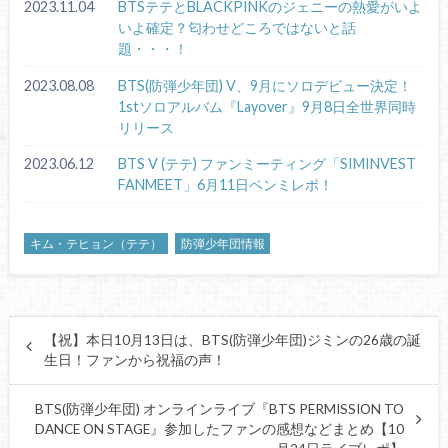
2023.11.04
BTSテテとBLACKPINKのジェニーの熱愛がいよ
いよ確定？匂わせどころではないと話
題・・・！
2023.08.08
BTS(防弾少年団) V、9月にソロデビュー決定！
1stソロアルバム『Layover』9月8日全世界同時
リリース
2023.06.12
BTS V (テテ) ファンミーティング「SIMINVEST
FANMEET」6月11日ペンミレポ！
キム・テヒョン（テテ）
防弾少年団情報
【祝】本日10月13日は、BTS(防弾少年団)ジミンの26歳の誕
生日！ファンから祝福の声！
BTS(防弾少年団) オンラインライブ『BTS PERMISSION TO
DANCE ON STAGE』参加したファンの感想などまとめ【10