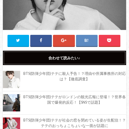
合わせて読みたい♪
BTS(防弾少年団)テテに殺人予告！？理由や所属事務所の対応
は？【徹底調査】
BTS(防弾少年団)テテがロンドンの観光広報に登場！？世界各
国で爆発的反応！【SNSで話題】
BTS(防弾少年団)テテが社会の窓を閉めている姿が生配信！？
テテのおっちょこちょいな一面が話題に