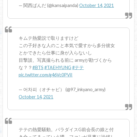
— 関西ぱんだ (@kansaipanda)
October 14, 2021
キムテ熱愛説で取りますけど
この子好きな人のこと本気で愛すから多分彼女
とかできたら仕事に身が入らないし
目撃談、写真撮られる前に armyが勘づくから
な？？
#BTS
#TAEHYUNG
#テテ
pic.twitter.com/g46Vc0PViI
— 어차피（オチャピ） (@97_inkyano_army)
October 14, 2021
テテの熱愛騒動。パラダイスG前会長の娘と付
き合ってるっていう噂。ファンが見事に論破し