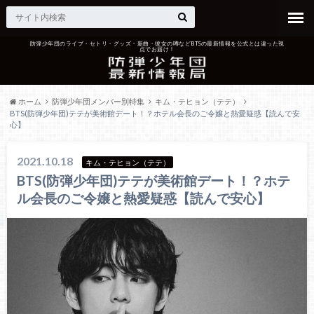
防弾少年団のライブ・セトリ・グッズ・新曲・彼女の噂などBTSの最新情報を公式とは違った視
点でお届け！
ホーム
防弾少年団メンバー別特集
キム・テヒョン（テテ）
BTS(防弾少年団)テテが美術館デート！？ホテル会長のご令嬢と熱愛疑惑【読んで安
心】
2021.10.18
キム・テヒョン（テテ）
BTS(防弾少年団)テテが美術館デート！？ホテ
ル会長のご令嬢と熱愛疑惑【読んで安心】