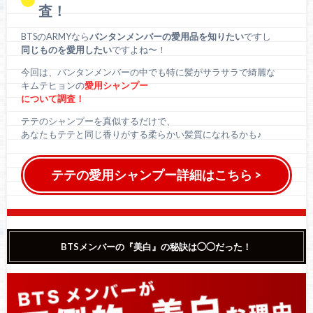
査！
BTSのARMYなら
バンタンメンバーの愛用品を知りたい
ですし
同じものを愛用したい
ですよね〜！
今回は、バンタンメンバーの中でも特に髪がサラサラで綺麗な
キムテヒョンの
愛用シャンプー
について調査！
テテのシャンプーを真似するだけで、
あなたもテテと同じ香りがする柔らかい髪質になれるかも♪
テテの愛用シャンプー詳細はこちら >
BTSメンバーの『美白』の秘訣は◯◯だった！