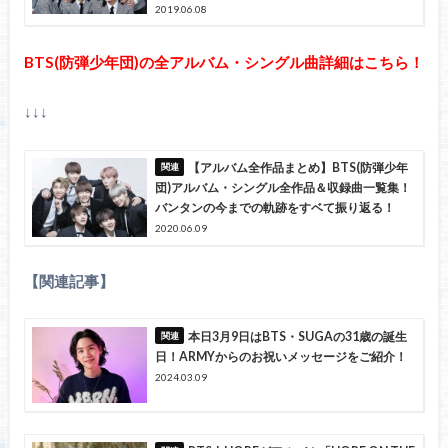
2019.06.08
BTS(防弾少年団)の全アルバム・シングル曲詳細はこちら！
↓↓↓
【アルバム全作品まとめ】BTS(防弾少年
団)アルバム・シングル全作品＆収録曲一覧集！
バンタンの今までの軌跡をすベて振り返る！
2020.06.09
【関連記事】
本日3月9日はBTS・SUGAの31歳の誕生
日！ARMYからのお祝いメッセージをご紹介！
2024.03.09