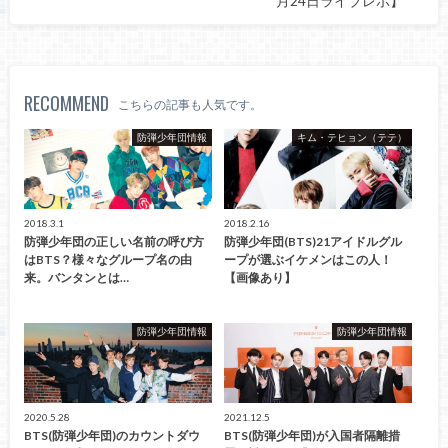
月24日ライブレポ】
RECOMMEND
こちらの記事も人気です。
防弾少年団情報
キム・テヒョン（テテ）
2018.3.1
2018.2.16
防弾少年団の正しい名前の呼び方
防弾少年団(BTS)21アイドルグル
はBTS？様々なグループ名の由
ープが選ぶイケメンはこの人！
来。バンタンとは…
【画像あり】
防弾少年団情報
防弾少年団情報
2020.5.28
2021.12.5
BTS(防弾少年団)のカウントダウ
BTS(防弾少年団)が入国者隔離措