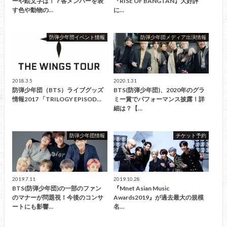
ーや絵文字は！？各メンバーを表
『RISE OF BANGTAN』大好評
す色や動物の…
に…
防弾少年団イベント情報
防弾少年団メディア出演情報
2018.3.5
2020.1.31
防弾少年団（BTS）ライブグッズ
BTS(防弾少年団)、2020年のグラ
情報2017 「TRILOGY EPISOD…
ミー賞でパフォーマンス披露！詳
細は？【…
防弾少年団情報
チケット予約
2019.7.11
2019.10.28
BTS(防弾少年団)の一部のファン
『Mnet Asian Music
のマナーが問題視！今後のコンサ
Awards2019』が過去最大の規模
ートにも影響…
名…