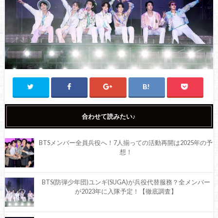
合わせて読みたい♪
BTSメンバー全員兵役へ！7人揃っての活動再開は2025年の予
想！
BTS(防弾少年団)ユンギ(SUGA)が兵役代替服務？全メンバー
が2023年に入隊予定！【徹底調査】