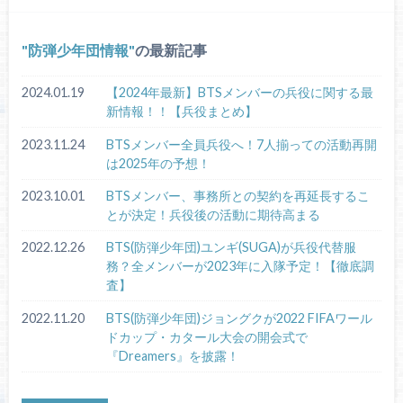
防弾少年団情報
の最新記事
2024.01.19
【2024年最新】BTSメンバーの兵役に関する最
新情報！！【兵役まとめ】
2023.11.24
BTSメンバー全員兵役へ！7人揃っての活動再開
は2025年の予想！
2023.10.01
BTSメンバー、事務所との契約を再延長するこ
とが決定！兵役後の活動に期待高まる
2022.12.26
BTS(防弾少年団)ユンギ(SUGA)が兵役代替服
務？全メンバーが2023年に入隊予定！【徹底調
査】
2022.11.20
BTS(防弾少年団)ジョングクが2022 FIFAワール
ドカップ・カタール大会の開会式で
『Dreamers』を披露！