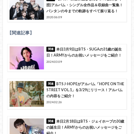
団)アルバム・シングル全作品＆収録曲一覧集！
バンタンの今までの軌跡をすベて振り返る！
2020.06.09
【関連記事】
本日3月9日はBTS・SUGAの31歳の誕生
日！ARMYからのお祝いメッセージをご紹介！
2024.03.09
BTS J-HOPEがアルバム「HOPE ON THE
STREET VOL.1」を3/29にリリース！アルバム
の内容をご紹介！
2024.02.26
本日2月18日はBTS・ジェイホープの30歳
の誕生日！ARMYからのお祝いメッセージをご
紹介！