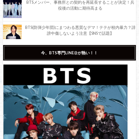
BTSメンバー、事務所との契約を再延長することが決定！兵
役後の活動に期待高まる
BTS(防弾少年団)にまつわる悪質なデマ！テテが校内暴力？誹
謗中傷しないよう注意【SNSで話題】
BTS(防弾少年団)ジョングクが2022 FIFAワールドカップ・カ
今、BTS専門LINE@が熱い！！
タール大会の開会式で『Dreamers』を披露！
BTSのグラビアプロジェクト「Special 8 Photo-Folio」第二弾は
RM、テーマは「Entirety」【画像あり】
BTS(防弾少年団)ジンの入隊が決定、兵役へ！現在入隊するた
めの準備中【気になる速報】
【祝】本日9月1日は、BTS(防弾少年団)ジョングクの25歳の誕
生日！ファンから祝福の声！