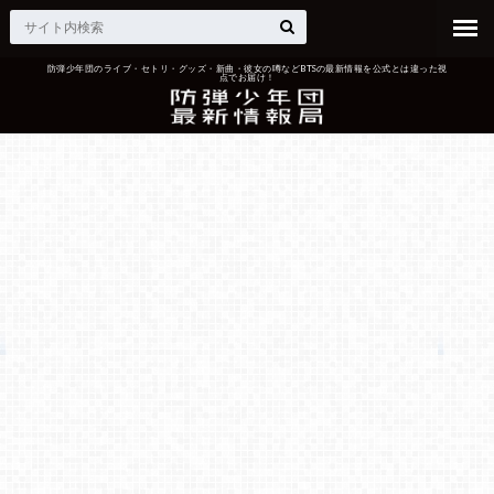
防弾少年団のライブ・セトリ・グッズ・新曲・彼女の噂などBTSの最新情報を公式とは違った視
点でお届け！