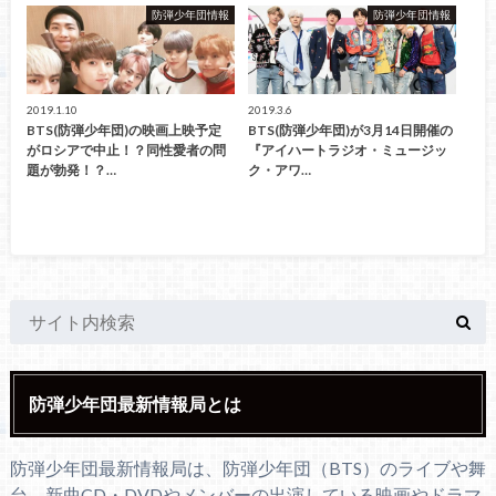
防弾少年団情報
防弾少年団情報
2019.1.10
2019.3.6
BTS(防弾少年団)の映画上映予定
BTS(防弾少年団)が3月14日開催の
がロシアで中止！？同性愛者の問
『アイハートラジオ・ミュージッ
題が勃発！？…
ク・アワ…
防弾少年団最新情報局とは
防弾少年団最新情報局は、防弾少年団（BTS）のライブや舞
台、新曲CD・DVDやメンバーの出演している映画やドラマ