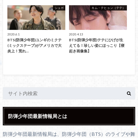
シュガ
キム・テヒョン（テテ）
2020.6.1
2020.4.13
BTS(防弾少年団)ユンギのミクテ
BTS(防弾少年団)テテにひげが生
(ミックステープ)がアメリカで大
えてる！珍しい姿にほっこり【寝
炎上！荒れ…
起き画像集】
防弾少年団最新情報局とは
防弾少年団最新情報局は、防弾少年団（BTS）のライブや舞