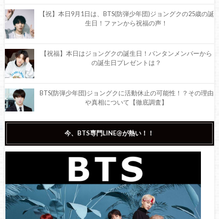
【祝】本日9月1日は、BTS(防弾少年団)ジョングクの25歳の誕
生日！ファンから祝福の声！
【祝福】本日はジョングクの誕生日！バンタンメンバーから
の誕生日プレゼントは？
BTS(防弾少年団)ジョングクに活動休止の可能性！？その理由
や真相について【徹底調査】
BTS(防弾少年団)ジョングクが接触事故！？怪我の具合や事務
今、BTS専門LINE@が熱い！！
所から公式コメントも【徹底調査】
BTS(防弾少年団)ジョングクが絵が上手すぎると話題に！これ
までの作品をまとめてご紹介【ジョングク画伯】
BTS(防弾少年団)ジョングクがコロナクラスター発生の梨泰院