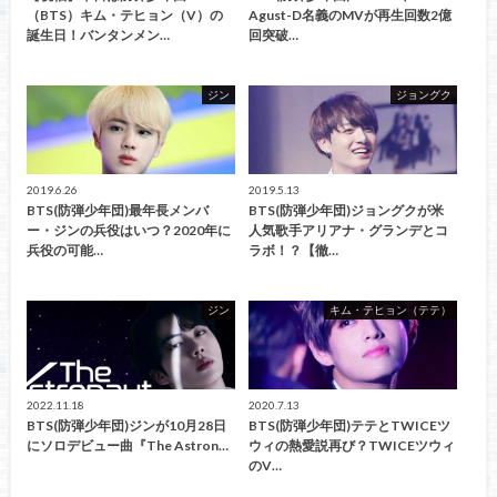
（BTS）キム・テヒョン（V）の
Agust-D名義のMVが再生回数2億
誕生日！バンタンメン…
回突破…
ジン
ジョングク
2019.6.26
2019.5.13
BTS(防弾少年団)最年長メンバ
BTS(防弾少年団)ジョングクが米
ー・ジンの兵役はいつ？2020年に
人気歌手アリアナ・グランデとコ
兵役の可能…
ラボ！？【徹…
ジン
キム・テヒョン（テテ）
2022.11.18
2020.7.13
BTS(防弾少年団)ジンが10月28日
BTS(防弾少年団)テテとTWICEツ
にソロデビュー曲『The Astron…
ウィの熱愛説再び？TWICEツウィ
のV…