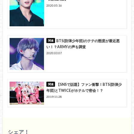
2020.05.16
BTS(防弾少年団)のテテの態度が最近悪
い！？ARMYの声を調査
2020.03.07
【SNSで話題】ファン衝撃！BTS(防弾少
年団)とTWICEがホテルで密会！？
2019.11.28
シェア！