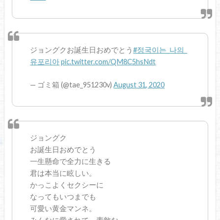
ジョングクお誕生日おめでとう
#정국이는_나의_
유포리아
pic.twitter.com/QM8C5hsNdt
— ゴミ箱 (@tae_951230v)
August 31, 2020
ジョングク
お誕生日おめでとう
一生懸命で全力に生きる
君は本当に眩しい。
かっこよくセクシーに
なってもいつまでも
可愛い黄金マンネ。