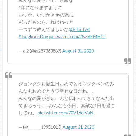
みんなに愛されて、素敵な
1年になりますように
いつか、いつかarmyの為に
彫ったものをこれはね~♪と
一つずつ教えてほしいな
@BTS_twt
#JungkookDay
pic.twitter.com/i3sZ6FMHfT
— ai2 (@ai287363887)
August 31, 2020
ジョングクお誕生日おめでとう♡グクペンのみ
んなもおめでとう♡幸せな日だね、、
みんなの愛がぎゅーんと伝わってきてなみだ出
てきちゃう…….みんなも今日、素敵な1日を過ご
してね。
pic.twitter.com/70V16cIVaN
— (@_______19951013)
August 31, 2020