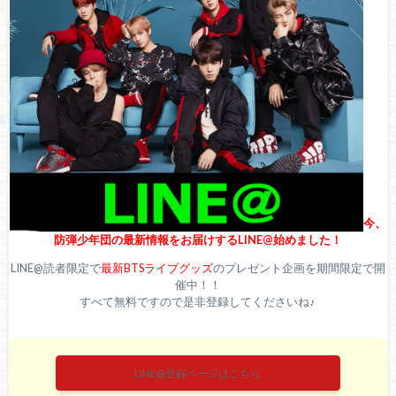
で食事！？検査の結果は「陰性」事務所が公式謝罪
BTS(防弾少年団)ジョングクと熱愛疑惑のあるミジュが妊
娠！？ジョングクの子供なの？【徹底調査】
今、
防弾少年団の最新情報をお届けするLINE@始めました！
LINE@読者限定で
最新BTSライブグッズ
のプレゼント企画を期間限定で開
催中！！
すべて無料ですので是非登録してくださいね♪
LINE@登録ページはこちら