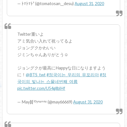
— ﾄﾏﾄﾏﾄ³ (@tomatosan__desu)
August 31, 2020
Twitter重いよ
アミ気合い入れて祝ってるよ
ジョングクかわいい
ジミンちゃんありがとう☺️
ジョングクが最高にHappyな日になりますよう
に！
@BTS_twt
#정국이는_우리의_유포리아
#정
국이의_빛나는_스물네번째_여름
pic.twitter.com/U54gllblHf
— May⟭⟬⁷ᴰʸⁿᵃᵐⁱᵗᵉ (@may66669)
August 31, 2020