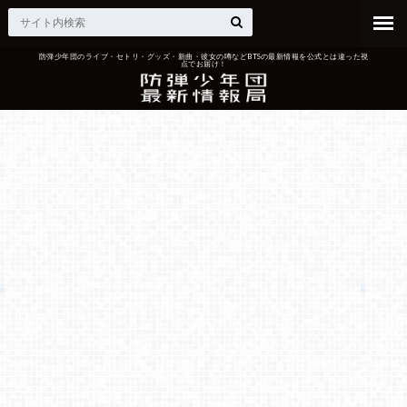
防弾少年団のライブ・セトリ・グッズ・新曲・彼女の噂などBTSの最新情報を公式とは違った視
点でお届け！