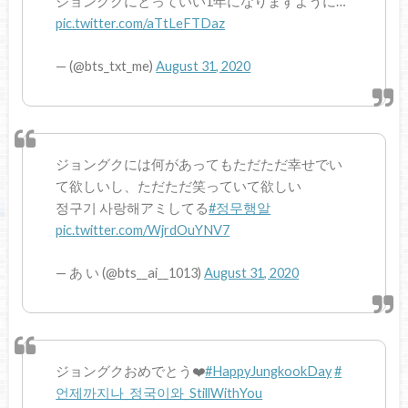
ジョングクにとっていい1年になりますように…
pic.twitter.com/aTtLeFTDaz
— (@bts_txt_me)
August 31, 2020
ジョングクには何があってもただただ幸せでい
て欲しいし、ただただ笑っていて欲しい
정구기 사랑해アミしてる
#정무행알
pic.twitter.com/WjrdOuYNV7
— あ い (@bts__ai__1013)
August 31, 2020
ジョングクおめでとう❤️
#HappyJungkookDay
#
언제까지나_정국이와_StillWithYou