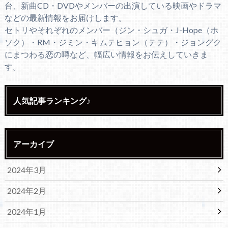
台、新曲CD・DVDやメンバーの出演している映画やドラマ
などの最新情報をお届けします。
セトリやそれぞれのメンバー（ジン・シュガ・J-Hope（ホ
ソク）・RM・ジミン・キムテヒョン（テテ）・ジョングク
にまつわる恋の噂など、幅広い情報をお伝えしていきま
す。
人気記事ランキング♪
アーカイブ
2024年3月
2024年2月
2024年1月