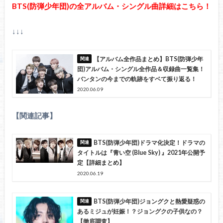
BTS(防弾少年団)の全アルバム・シングル曲詳細はこちら！
↓↓↓
【アルバム全作品まとめ】BTS(防弾少年
団)アルバム・シングル全作品＆収録曲一覧集！
バンタンの今までの軌跡をすベて振り返る！
2020.06.09
【関連記事】
BTS(防弾少年団)ドラマ化決定！ドラマの
タイトルは『青い空 (Blue Sky) 』2021年公開予
定【詳細まとめ】
2020.06.19
BTS(防弾少年団)ジョングクと熱愛疑惑の
あるミジュが妊娠！？ジョングクの子供なの？
【徹底調査】