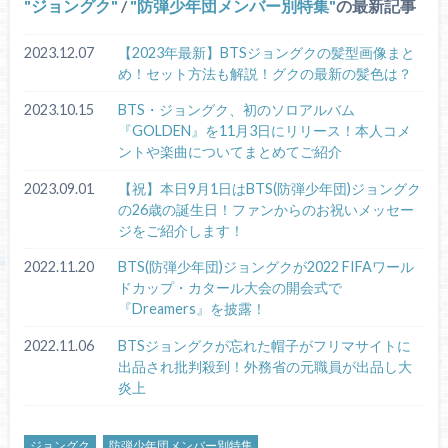
ジョングク
/
防弾少年団メンバー別特集
の最新記事
2023.12.07
【2023年最新】BTSジョングクの髪型画像まと
め！セット方法も解説！グクの最新の髪色は？
2023.10.15
BTS・ジョングク、初のソロアルバム
『GOLDEN』を11月3日にリリース！本人コメ
ントや楽曲についてまとめてご紹介
2023.09.01
【祝】本日9月1日はBTS(防弾少年団)ジョングク
の26歳の誕生日！ファンからのお祝いメッセー
ジをご紹介します！
2022.11.20
BTS(防弾少年団)ジョングクが2022 FIFAワール
ドカップ・カタール大会の開会式で
『Dreamers』を披露！
2022.11.06
BTSジョングクが忘れた帽子がフリマサイトに
出品され批判殺到！外務省の元職員が出品し大
炎上
ジョングク
防弾少年団メンバー別特集