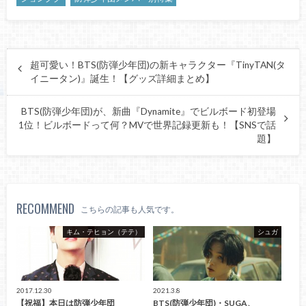
超可愛い！BTS(防弾少年団)の新キャラクター『TinyTAN(タ
イニータン)』誕生！【グッズ詳細まとめ】
BTS(防弾少年団)が、新曲『Dynamite』でビルボード初登場
1位！ビルボードって何？MVで世界記録更新も！【SNSで話
題】
RECOMMEND
こちらの記事も人気です。
キム・テヒョン（テテ）
シュガ
2017.12.30
2021.3.8
【祝福】本日は防弾少年団
BTS(防弾少年団)・SUGA、